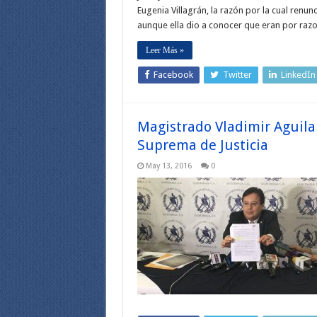
Eugenia Villagrán, la razón por la cual renu
aunque ella dio a conocer que eran por raz
Leer Más »
Facebook
Twitter
LinkedIn
Magistrado Vladimir Aguilar
Suprema de Justicia
May 13, 2016
0