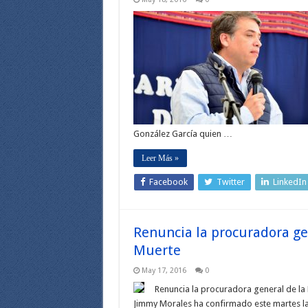
González García quien …
Leer Más »
Facebook
Twitter
LinkedIn
Renuncia la procuradora ge
Muerte
May 17, 2016
0
Renuncia la procuradora general de la
Jimmy Morales ha confirmado este martes la