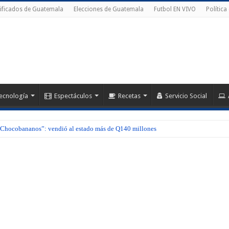
ificados de Guatemala
Elecciones de Guatemala
Futbol EN VIVO
Política
ecnología
Espectáculos
Recetas
Servicio Social
hocobananos”: vendió al estado más de Q140 millones