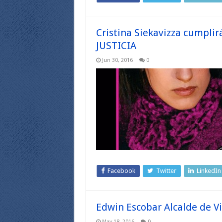
Cristina Siekavizza cumplir
JUSTICIA
Jun 30, 2016
0
Facebook
Twitter
LinkedIn
Edwin Escobar Alcalde de V
May 18, 2016
0