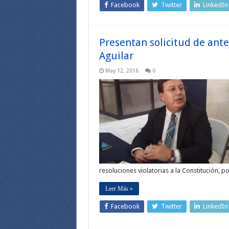
Facebook
Twitter
LinkedIn
Presentan solicitud de ante
Aguilar
May 12, 2016
0
resoluciones violatorias a la Constitución, p
Leer Más »
Facebook
Twitter
LinkedIn