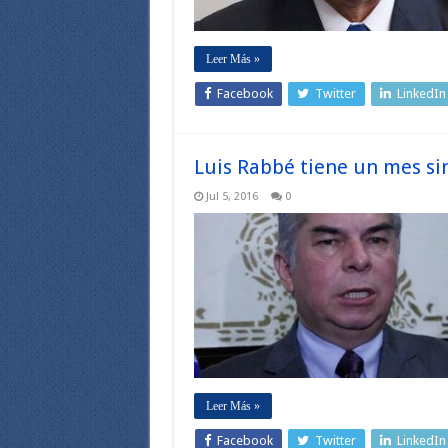
Leer Más »
Facebook
Twitter
LinkedIn
Luis Rabbé tiene un mes sin
Jul 5, 2016
0
Leer Más »
Facebook
Twitter
LinkedIn