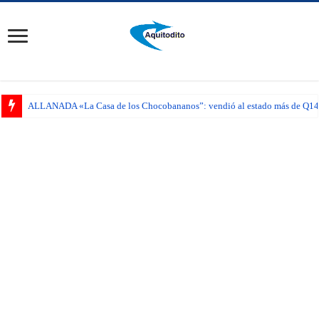
ALLANADA «La Casa de los Chocobananos”: vendió al estado más de Q14