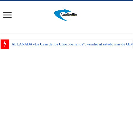
ALLANADA «La Casa de los Chocobananos”: vendió al estado más de Q14