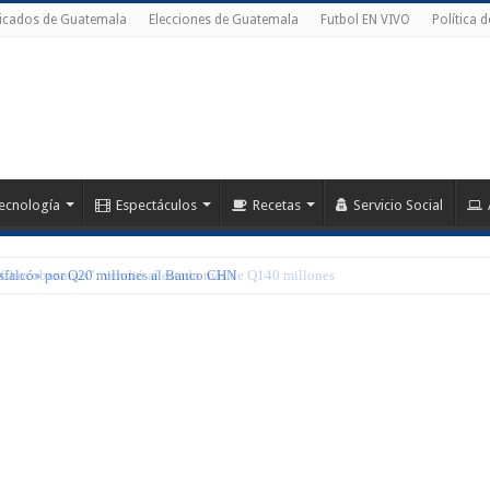
ficados de Guatemala
Elecciones de Guatemala
Futbol EN VIVO
Política 
ecnología
Espectáculos
Recetas
Servicio Social
esfalcó» por Q20 millones al Banco CHN