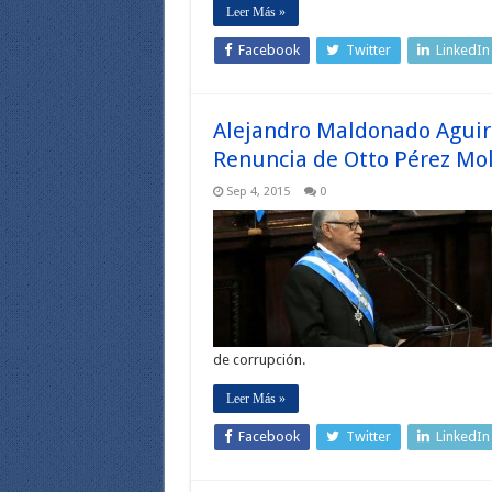
Leer Más »
Facebook
Twitter
LinkedIn
Alejandro Maldonado Aguirr
Renuncia de Otto Pérez Mo
Sep 4, 2015
0
de corrupción.
Leer Más »
Facebook
Twitter
LinkedIn