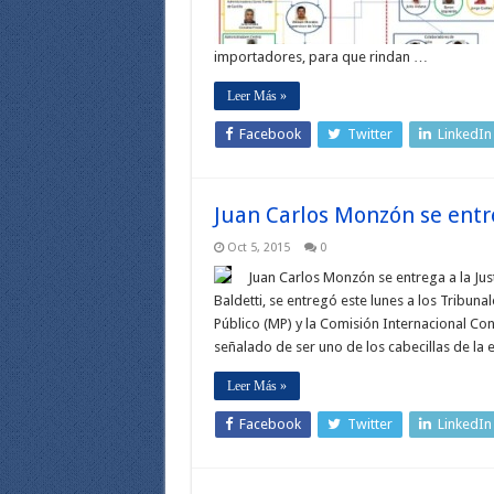
importadores, para que rindan …
Leer Más »
Facebook
Twitter
LinkedIn
Juan Carlos Monzón se entre
Oct 5, 2015
0
Juan Carlos Monzón se entrega a la Just
Baldetti, se entregó este lunes a los Tribuna
Público (MP) y la Comisión Internacional Co
señalado de ser uno de los cabecillas de la 
Leer Más »
Facebook
Twitter
LinkedIn