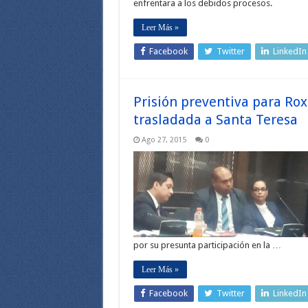
enfrentara a los debidos procesos.
Leer Más »
Facebook
Twitter
LinkedIn
Prisión preventiva para Rox
trasladada a Santa Teresa
Ago 27, 2015
0
por su presunta participación en la …
Leer Más »
Facebook
Twitter
LinkedIn