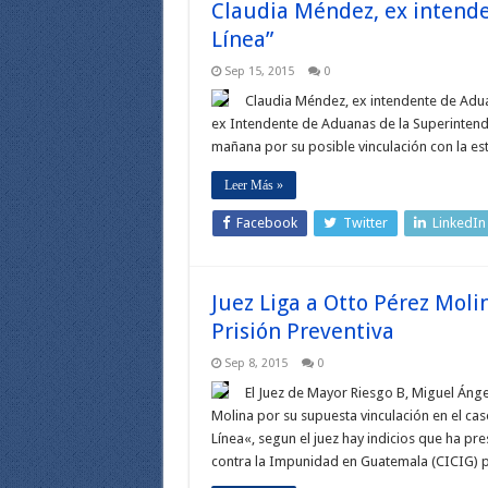
Claudia Méndez, ex intende
Línea”
Sep 15, 2015
0
Claudia Méndez, ex intendente de Adua
ex Intendente de Aduanas de la Superintende
mañana por su posible vinculación con la e
Leer Más »
Facebook
Twitter
LinkedIn
Juez Liga a Otto Pérez Molin
Prisión Preventiva
Sep 8, 2015
0
El Juez de Mayor Riesgo B, Miguel Ánge
Molina por su supuesta vinculación en el 
Línea«, segun el juez hay indicios que ha pre
contra la Impunidad en Guatemala (CICIG) 