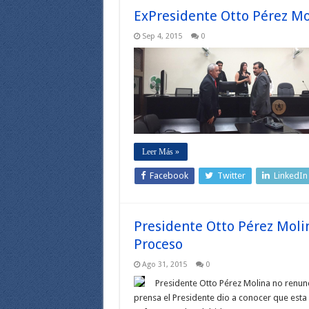
ExPresidente Otto Pérez Mol
Sep 4, 2015
0
Leer Más »
Facebook
Twitter
LinkedIn
Presidente Otto Pérez Moli
Proceso
Ago 31, 2015
0
Presidente Otto Pérez Molina no renunc
prensa el Presidente dio a conocer que esta 