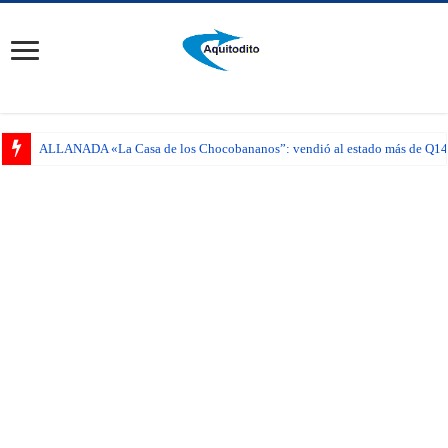
ALLANADA «La Casa de los Chocobananos”: vendió al estado más de Q14