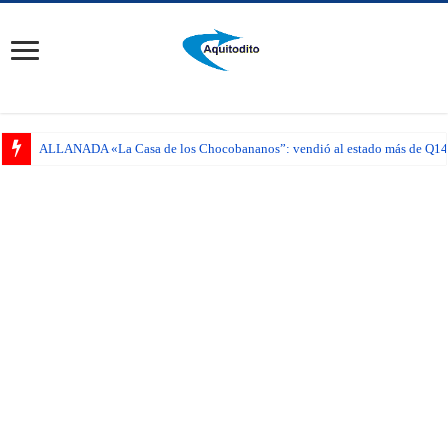
ALLANADA «La Casa de los Chocobananos”: vendió al estado más de Q14