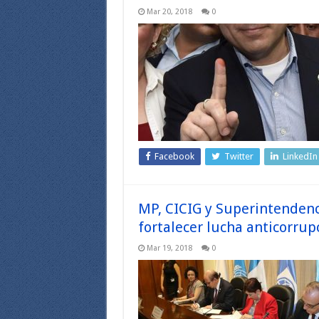
Mar 20, 2018
0
Facebook
Twitter
LinkedIn
MP, CICIG y Superintendenc
fortalecer lucha anticorrup
Mar 19, 2018
0