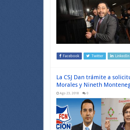
Facebook
Twitter
LinkedIn
La CSJ Dan trámite a solici
Morales y Nineth Montene
Ago 23, 2018
0