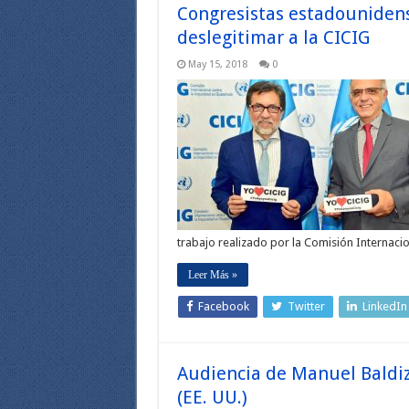
Congresistas estadouniden
deslegitimar a la CICIG
May 15, 2018
0
trabajo realizado por la Comisión Internaci
Leer Más »
Facebook
Twitter
LinkedIn
Audiencia de Manuel Baldi
(EE. UU.)