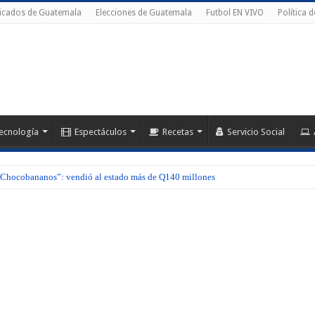
ficados de Guatemala
Elecciones de Guatemala
Futbol EN VIVO
Política 
ecnología
Espectáculos
Recetas
Servicio Social
hocobananos”: vendió al estado más de Q140 millones