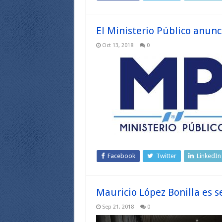
El Ministerio Público anunc
Oct 13, 2018
0
Facebook
Twitter
LinkedIn
Mauricio López Bonilla es s
Sep 21, 2018
0