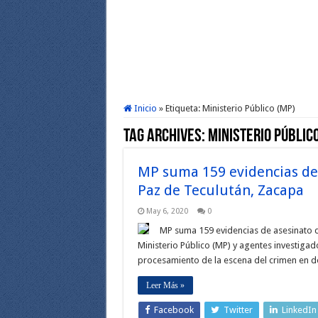
Inicio
»
Etiqueta:
Ministerio Público (MP)
Tag Archives:
Ministerio Públic
MP suma 159 evidencias de 
Paz de Teculután, Zacapa
May 6, 2020
0
MP suma 159 evidencias de asesinato d
Ministerio Público (MP) y agentes investigado
procesamiento de la escena del crimen en d
Leer Más »
Facebook
Twitter
LinkedIn