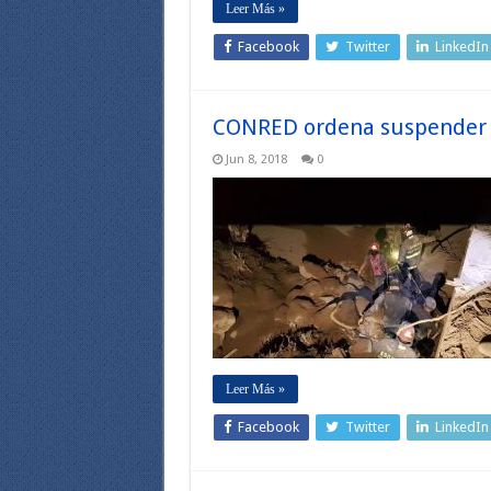
Leer Más »
Facebook
Twitter
LinkedIn
CONRED ordena suspender o
Jun 8, 2018
0
Leer Más »
Facebook
Twitter
LinkedIn