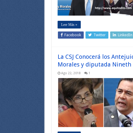
Leer Más »
Facebook
Twitter
LinkedIn
La CSJ Conocerá los Antejui
Morales y diputada Nineth
Ago 22, 2018
1