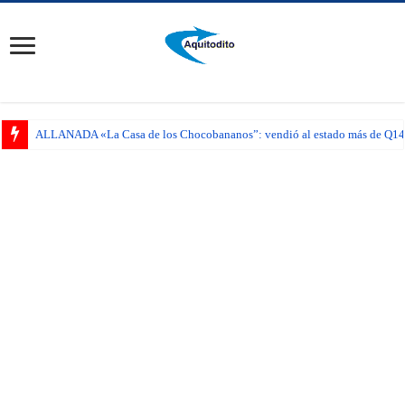
ALLANADA «La Casa de los Chocobananos”: vendió al estado más de Q14