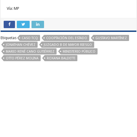
Vía: MP
Etiquetas
CASO TCQ
COOPTACIÓN DEL ESTADO
GUSTAVO MARTÍNEZ
JONATHAN CHÉVEZ
JUZGADO B DE MAYOR RIESGO
MARIO RENÉ CANO GUTIÉRREZ
MINISTERIO PÚBLICO
OTTO PÉREZ MOLINA
ROXANA BALDETTI