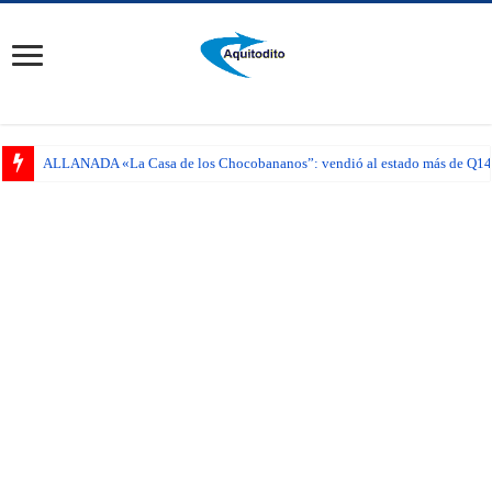
ALLANADA «La Casa de los Chocobananos”: vendió al estado más de Q14