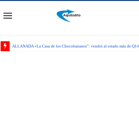
ALLANADA «La Casa de los Chocobananos”: vendió al estado más de Q14