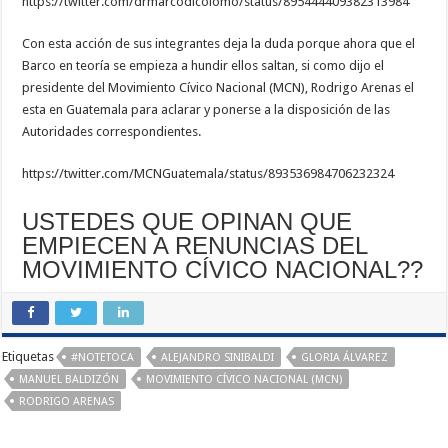
https://twitter.com/drmarcodicolomo/status/895444409382313984
Con esta acción de sus integrantes deja la duda porque ahora que el
Barco en teoría se empieza a hundir ellos saltan, si como dijo el
presidente del Movimiento Cívico Nacional (MCN), Rodrigo Arenas el
esta en Guatemala para aclarar y ponerse a la disposición de las
Autoridades correspondientes.
https://twitter.com/MCNGuatemala/status/893536984706232324
USTEDES QUE OPINAN QUE
EMPIECEN A RENUNCIAS DEL
MOVIMIENTO CÍVICO NACIONAL??
Etiquetas
#NOTETOCA
ALEJANDRO SINIBALDI
GLORIA ÁLVAREZ
MANUEL BALDIZÓN
MOVIMIENTO CÍVICO NACIONAL (MCN)
RODRIGO ARENAS