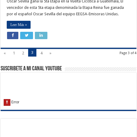
Oscar Sevilla gana la 5ta Etapa en la Vuelta Cicística a Guatemala, El
vencedor de esta 5ta etapa denominada la Etapa Reina fue ganada
por el español Oscar Sevilla del equipo EEGSA-Emisoras Unidas.
Leer Más »
3
«
1
2
4
»
Page 3 of 4
Suscribete a Mi Canal Youtube