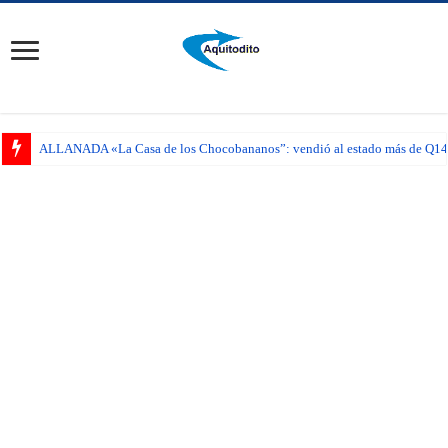
ALLANADA «La Casa de los Chocobananos”: vendió al estado más de Q14