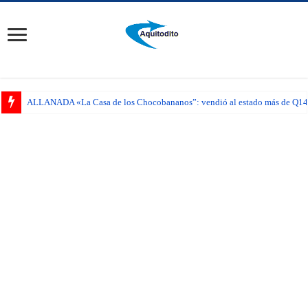
ALLANADA «La Casa de los Chocobananos”: vendió al estado más de Q14