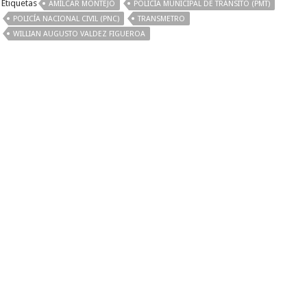
Etiquetas
AMÍLCAR MONTEJO
POLICÍA MUNICIPAL DE TRÁNSITO (PMT)
POLICÍA NACIONAL CIVIL (PNC)
TRANSMETRO
WILLIAN AUGUSTO VALDEZ FIGUEROA