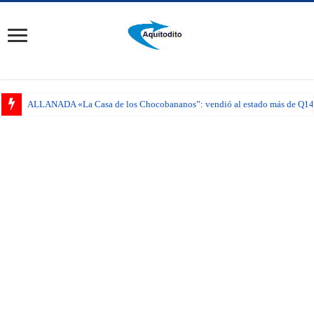
ALLANADA «La Casa de los Chocobananos”: vendió al estado más de Q14