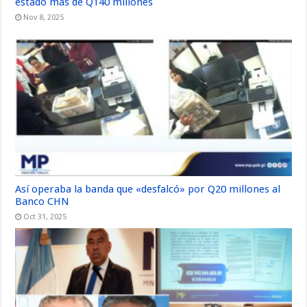
estado más de Q140 millones
Nov 8, 2025
Así operaba la banda que «desfalcó» por Q20 millones al
Banco CHN
Oct 31, 2025