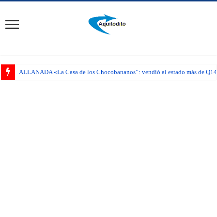
ALLANADA «La Casa de los Chocobananos”: vendió al estado más de Q14