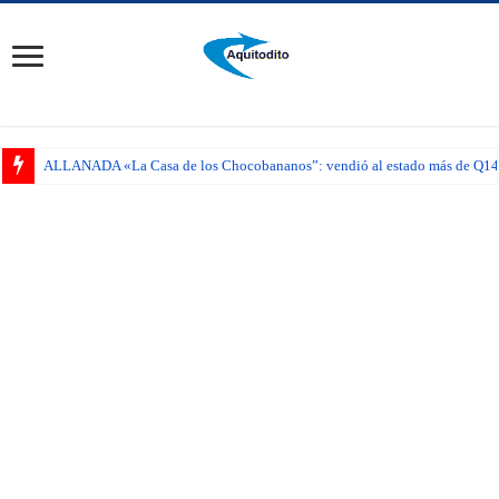
ALLANADA «La Casa de los Chocobananos”: vendió al estado más de Q14