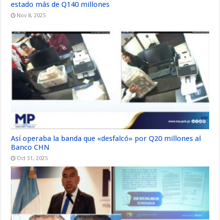
estado más de Q140 millones
Nov 8, 2025
Así operaba la banda que «desfalcó» por Q20 millones al
Banco CHN
Oct 31, 2025