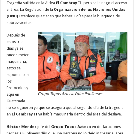
Tragedia sufrida en la Aldea
El Cambray II
, pero se le nego el acceso
al área, La Regulación de la
Organización de las Naciones Unidas
(ONU)
Establece que tienen que haber 3 días para la busqueda de
sobrevivientes.
Depués de
estos tres
días ya se
puede meter
maquinaria,
estos se
suponen son
los
Protocolos y
Grupo Topos Azteca. Foto: Publinews
aquí en
Guatemala
no se siguieron ya que se asegura que al segundo día de la tragedia
en
El Cambray II
ya había maquinaria dentro del área del deslave.
Héctor Méndez
jefe del
Grupo Topos Azteca
en declaraciones
hechas a Publinews dijo que una persona no lo dejo ingresar al área