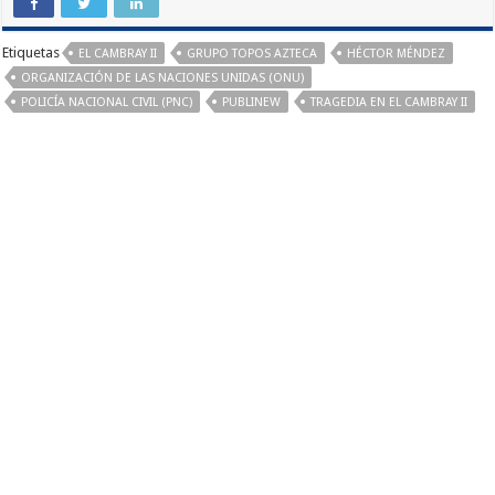
Etiquetas
EL CAMBRAY II
GRUPO TOPOS AZTECA
HÉCTOR MÉNDEZ
ORGANIZACIÓN DE LAS NACIONES UNIDAS (ONU)
POLICÍA NACIONAL CIVIL (PNC)
PUBLINEW
TRAGEDIA EN EL CAMBRAY II