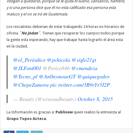
obligan a quedarse, porque se le quita el sueño, cansancio, hambre,
y si una persona dice que él no esta calificado esa persona esta
maluco y el no se irá de Guatemala.
Los rescatistas deberian de estar trabajando 24 horas no horarios de
oficina
¨No Jodan¨
. Tienen que recuperar los cuerpos todos porque
la gente esta esperando, hay que trabajar hasta lograrlo el área esta
en la ciudad.
@el_Periodico
@pchicola
@siglo21gt
@JLFont001
@Perico846
@cmendeza
@Tecno_pl
@An0nymousGT
@quiquegodoy
@ChepeZamora
pic.twitter.com/3B9rYr5I2P
— Beauty (@wiseandbeauty)
October 8, 2015
La Información es gracias a:
Publinew
quien realizo la entrevista al
Grupo Topos Azteca
.