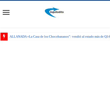
ALLANADA «La Casa de los Chocobananos”: vendió al estado más de Q14