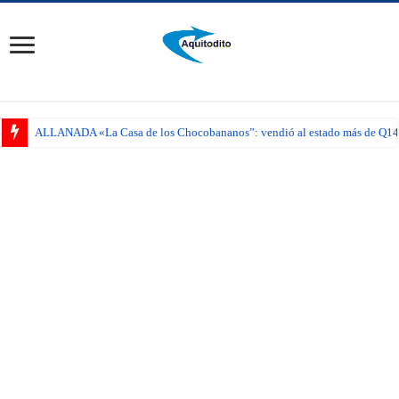
ALLANADA «La Casa de los Chocobananos”: vendió al estado más de Q14