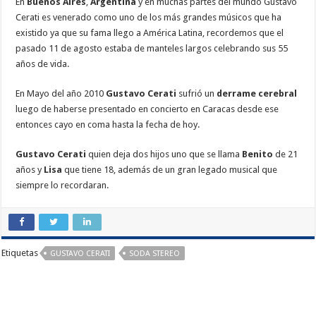
En
Buenos Aires
,
Argentina
y en muchas partes del mundo Gustavo
Cerati es venerado como uno de los más grandes músicos que ha
existido ya que su fama llego a América Latina, recordemos que el
pasado 11 de agosto estaba de manteles largos celebrando sus 55
años de vida.
En Mayo del año 2010
Gustavo Cerati
sufrió un
derrame cerebral
luego de haberse presentado en concierto en Caracas desde ese
entonces cayo en coma hasta la fecha de hoy.
Gustavo Cerati
quien deja dos hijos uno que se llama
Benito
de 21
años y
Lisa
que tiene 18, además de un gran legado musical que
siempre lo recordaran.
Etiquetas
GUSTAVO CERATI
SODA STEREO