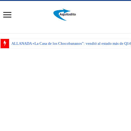
ALLANADA «La Casa de los Chocobananos”: vendió al estado más de Q14