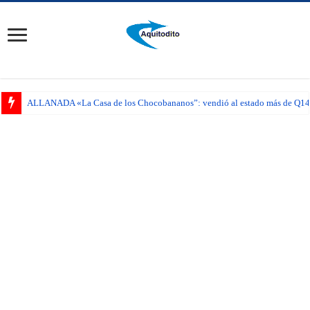
ALLANADA «La Casa de los Chocobananos”: vendió al estado más de Q14