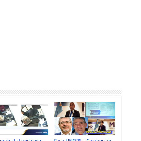
peraba la banda que
Caso UNOPS – Corrupción