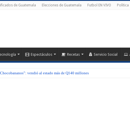
ificados de Guatemala
Elecciones de Guatemala
Futbol EN VIVO
Política
ecnología
Espectáculos
Recetas
Servicio Social
hocobananos”: vendió al estado más de Q140 millones