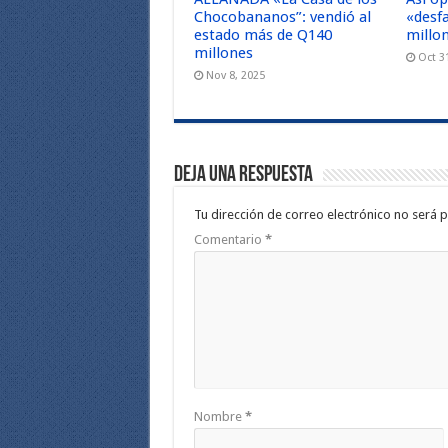
Chocobananos”: vendió al
«desf
estado más de Q140
millo
millones
Oct 3
Nov 8, 2025
Deja una respuesta
Tu dirección de correo electrónico no será p
Comentario
*
Nombre
*