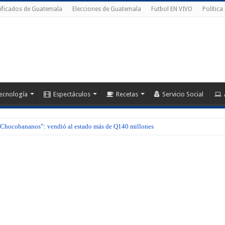
ificados de Guatemala
Elecciones de Guatemala
Futbol EN VIVO
Política
ecnología
Espectáculos
Recetas
Servicio Social
hocobananos”: vendió al estado más de Q140 millones