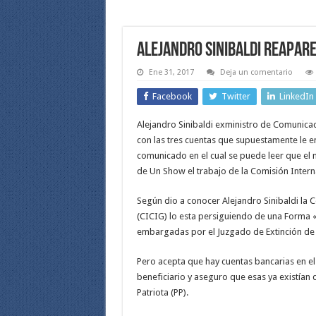
Alejandro Sinibaldi reapare
Ene 31, 2017
Deja un comentario
Facebook
Twitter
LinkedIn
Alejandro Sinibaldi exministro de Comunicac
con las tres cuentas que supuestamente le e
comunicado en el cual se puede leer que el n
de Un Show el trabajo de la Comisión Inter
Según dio a conocer Alejandro Sinibaldi la
(CICIG) lo esta persiguiendo de una Forma «
embargadas por el Juzgado de Extinción de
Pero acepta que hay cuentas bancarias en el 
beneficiario y aseguro que esas ya existían 
Patriota (PP).