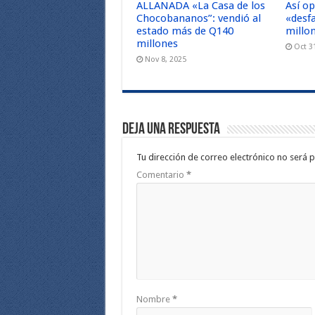
ALLANADA «La Casa de los
Así o
Chocobananos”: vendió al
«desf
estado más de Q140
millo
millones
Oct 3
Nov 8, 2025
Deja una respuesta
Tu dirección de correo electrónico no será p
Comentario
*
Nombre
*