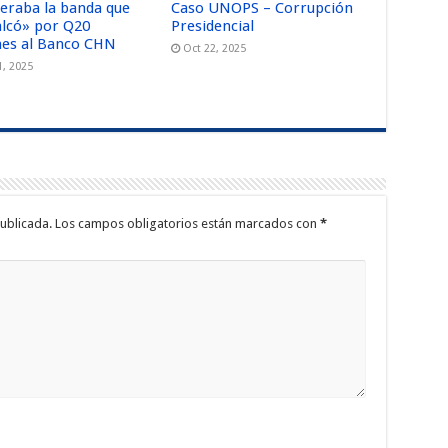
peraba la banda que
Caso UNOPS – Corrupción
alcó» por Q20
Presidencial
nes al Banco CHN
Oct 22, 2025
1, 2025
ublicada.
Los campos obligatorios están marcados con
*