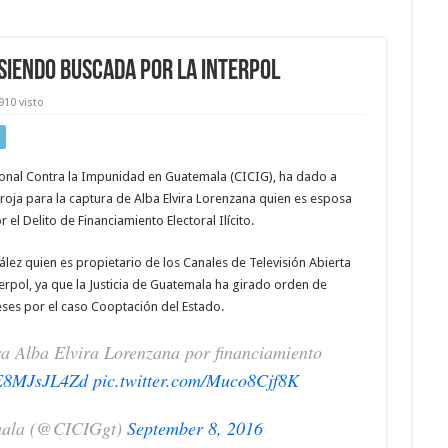
siendo buscada por la INTERPOL
910 visto
cional Contra la Impunidad en Guatemala (CICIG), ha dado a
 roja para la captura de Alba Elvira Lorenzana quien es esposa
l Delito de Financiamiento Electoral Ilícito.
lez quien es propietario de los Canales de Televisión Abierta
erpol, ya que la Justicia de Guatemala ha girado orden de
ses por el caso Cooptación del Estado.
a Alba Elvira Lorenzana por financiamiento
o/E8MJsJL4Zd
pic.twitter.com/Muco8Cjf8K
mala (@CICIGgt)
September 8, 2016