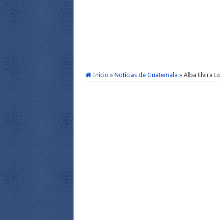
Inicio
»
Noticias de Guatemala
»
Alba Elvira 