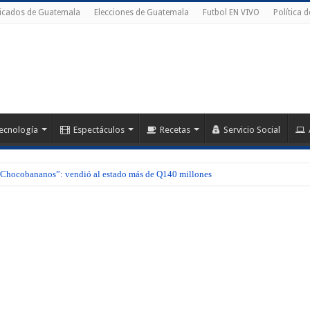
ficados de Guatemala
Elecciones de Guatemala
Futbol EN VIVO
Política 
ecnología
Espectáculos
Recetas
Servicio Social
hocobananos”: vendió al estado más de Q140 millones
esfalcó» por Q20 millones al Banco CHN