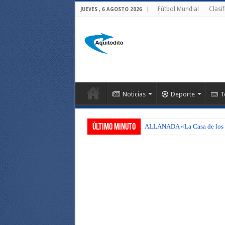
Fútbol Mundial
Clasi
JUEVES , 6 AGOSTO 2026
Noticias
Deporte
T
Último Minuto
ALLANADA «La Casa de los C
Así operaba la banda que «d