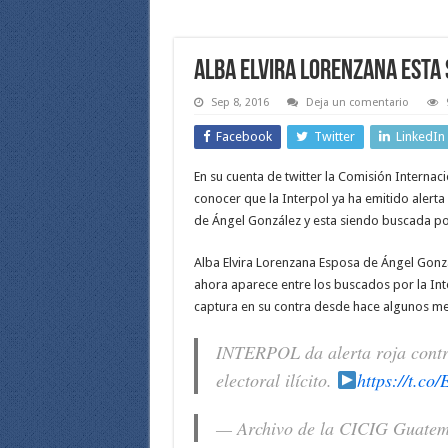
Alba Elvira Lorenzana esta 
Sep 8, 2016
Deja un comentario
Facebook
Twitter
LinkedIn
En su cuenta de twitter la Comisión Interna
conocer que la Interpol ya ha emitido alerta
de Ángel González y esta siendo buscada por e
Alba Elvira Lorenzana Esposa de Ángel Gonzá
ahora aparece entre los buscados por la Int
captura en su contra desde hace algunos me
INTERPOL da alerta roja contr
electoral ilícito.
https://t.c
— Archivo de la CICIG Guate