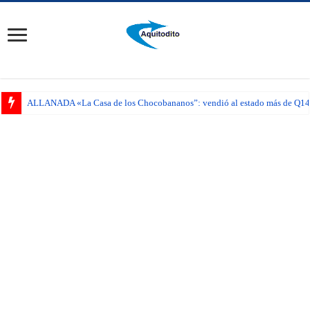
ALLANADA «La Casa de los Chocobananos”: vendió al estado más de Q14