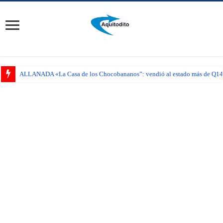
ALLANADA «La Casa de los Chocobananos”: vendió al estado más de Q14