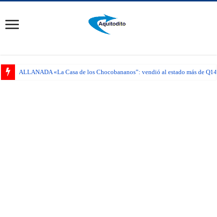
ALLANADA «La Casa de los Chocobananos”: vendió al estado más de Q14