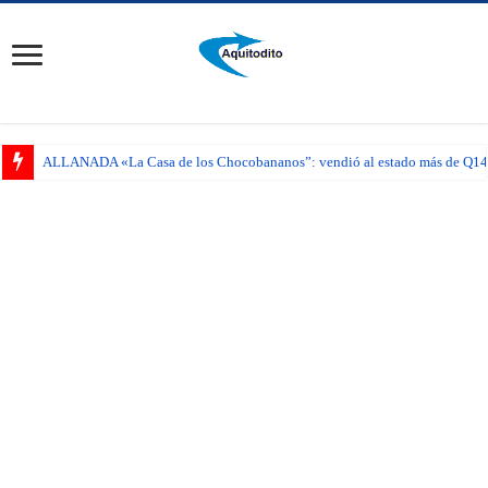
ALLANADA «La Casa de los Chocobananos”: vendió al estado más de Q14