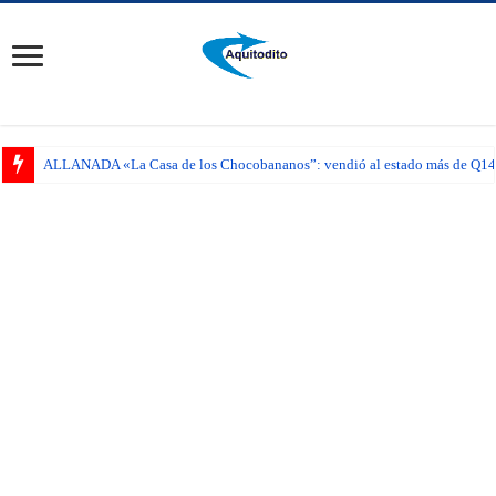
ALLANADA «La Casa de los Chocobananos”: vendió al estado más de Q14